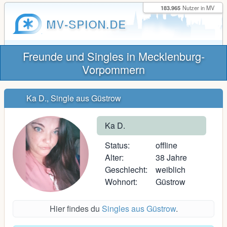
183.965
Nutzer in MV
MV-SPION.DE
Freunde und Singles in Mecklenburg-
Vorpommern
Ka D., Single aus Güstrow
Ka D.
Status:
offline
Alter:
38 Jahre
Geschlecht:
weiblich
Wohnort:
Güstrow
Hier findes du
Singles aus Güstrow
.