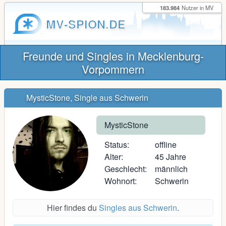
183.984
Nutzer in MV
MV-SPION.DE
Freunde und Singles in Mecklenburg-
Vorpommern
MysticStone, Single aus Schwerin
MysticStone
Status:
offline
Alter:
45 Jahre
Geschlecht:
männlich
Wohnort:
Schwerin
Hier findes du
Singles aus Schwerin
.