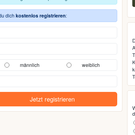
51, Rostock
du dich
kostenlos registrieren
:
D
A
T
männlich
weiblich
k
T
Jetzt registrieren
W
d