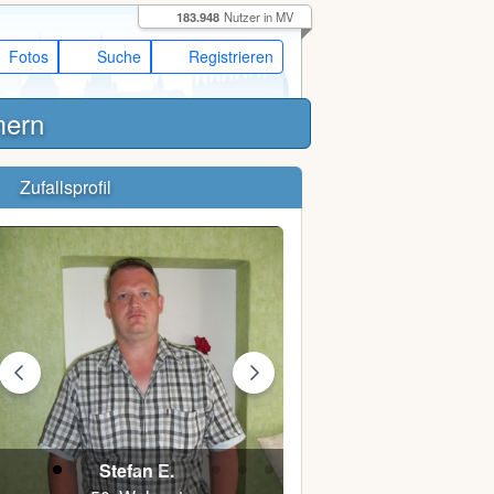
183.948
Nutzer in MV
Fotos
Suche
Registrieren
mern
Zufallsprofil
Stefan E.
Kollege S.