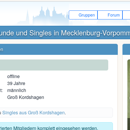
Gruppen
Forum
unde und Singles in Mecklenburg-Vorpom
en
1
offline
39 Jahre
t:
männlich
Groß Kordshagen
du
Singles aus Groß Kordshagen
.
Migg99
trierten Mitgliedern komplett eingesehen werden.