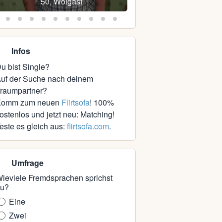
50, Wolgast
35, Zingst, Ostsee
Infos
u bist Single?
uf der Suche nach deinem
raumpartner?
Komm zum neuen
Flirtsofa
! 100%
ostenlos und jetzt neu: Matching!
este es gleich aus:
flirtsofa.com
.
Umfrage
ieviele Fremdsprachen sprichst
u?
Eine
Zwei