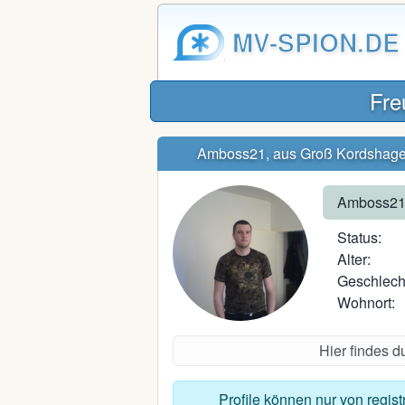
MV-SPION.DE
Fre
Amboss21, aus Groß Kordshag
Amboss2
Status:
Alter:
Geschlech
Wohnort:
Hier findes 
Profile können nur von regis