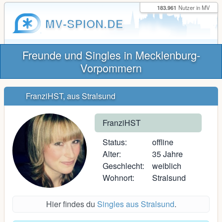
183.961
Nutzer in MV
MV-SPION.DE
Freunde und Singles in Mecklenburg-
Vorpommern
FranziHST, aus Stralsund
FranziHST
Status:
offline
Alter:
35 Jahre
Geschlecht:
weiblich
Wohnort:
Stralsund
Hier findes du
Singles aus Stralsund
.