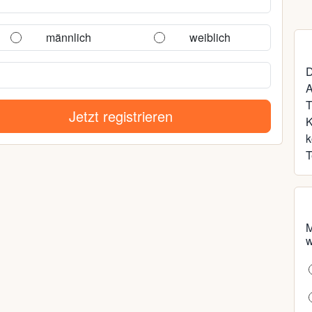
männlich
weiblich
D
A
T
Jetzt registrieren
k
T
M
w