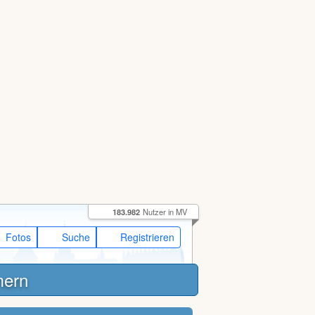
183.982
Nutzer in MV
Fotos
Suche
Registrieren
mern