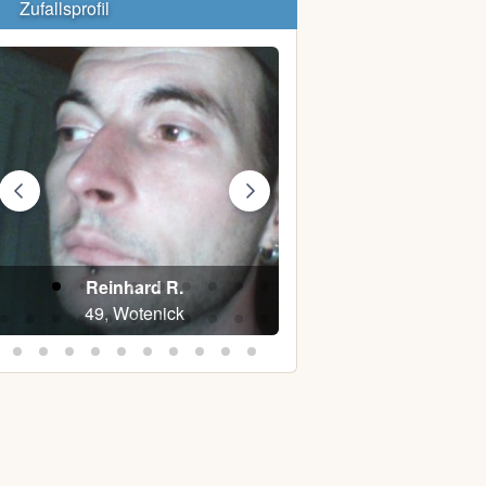
Zufallsprofil
Reinhard R.
Maus82@
49, Wotenick
44, Schwerin