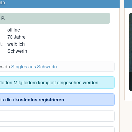
rin
 P.
offline
73 Jahre
t:
weiblich
Schwerin
des du
Singles aus Schwerin
.
Susanne H.
trierten Mitgliedern komplett eingesehen werden.
46, Satow (Möritz)
du dich
kostenlos registrieren
: