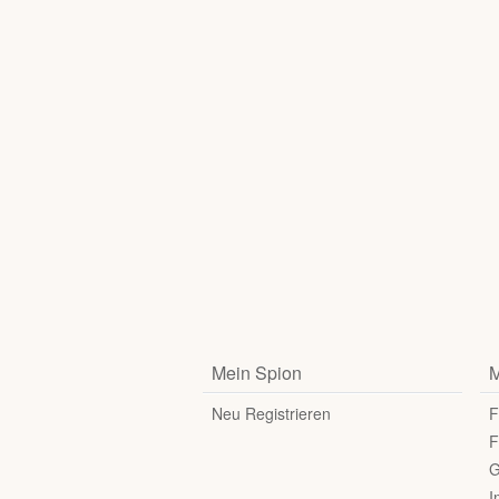
Mein Spion
M
Neu Registrieren
F
F
G
I