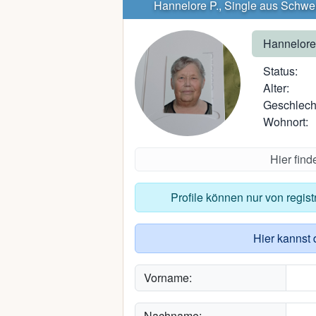
Hannelore P., Single aus Schwe
Hannelore
Status:
Alter:
Geschlech
Wohnort:
Hier fin
Profile können nur von regis
Hier kannst 
Vorname:
Nachname: