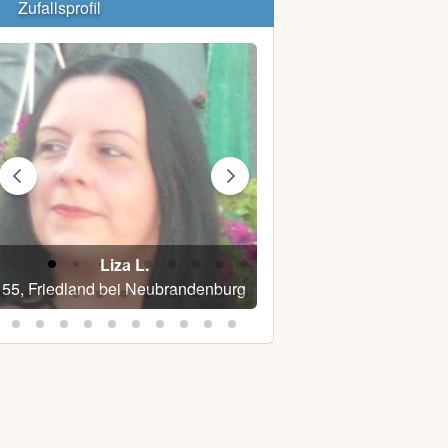
Zufallsprofil
Liza L.
Teddyman
55, Friedland bei Neubrandenburg
61, Bad Dobera