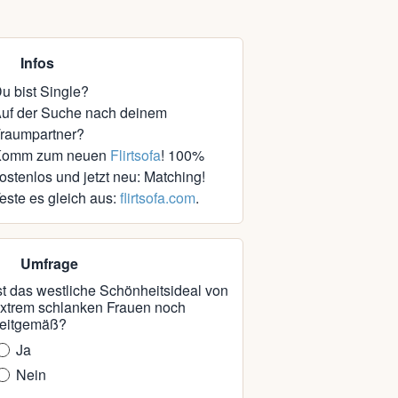
Infos
u bist Single?
uf der Suche nach deinem
raumpartner?
Komm zum neuen
Flirtsofa
! 100%
ostenlos und jetzt neu: Matching!
este es gleich aus:
flirtsofa.com
.
Umfrage
st das westliche Schönheitsideal von
xtrem schlanken Frauen noch
eitgemäß?
Ja
Nein