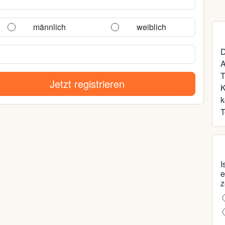
männlich
weiblich
D
A
T
Jetzt registrieren
k
T
I
e
z