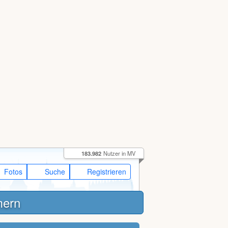
183.982
Nutzer in MV
Fotos
Suche
Registrieren
mern