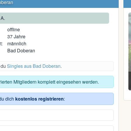
oberan
 A.
offline
37 Jahre
t:
männlich
Bad Doberan
s du
Singles aus Bad Doberan
.
Stephan B.
trierten Mitgliedern komplett eingesehen werden.
35, Schwerin
du dich
kostenlos registrieren
: