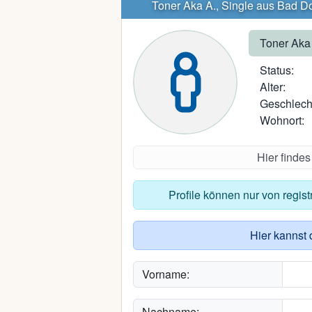
Toner Aka A., Single aus Bad D
Toner Aka
Status:
Alter:
Geschlech
Wohnort:
Hier finde
Profile können nur von regis
Hier kannst 
Vorname:
Nachname: