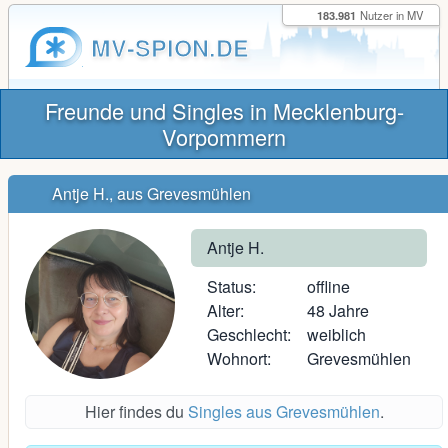
183.981
Nutzer in MV
MV-SPION.DE
Freunde und Singles in Mecklenburg-
Vorpommern
Antje H., aus Grevesmühlen
Antje H.
Status:
offline
Alter:
48 Jahre
Geschlecht:
weiblich
Wohnort:
Grevesmühlen
Hier findes du
Singles aus Grevesmühlen
.