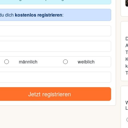
39, Rostock
du dich
kostenlos registrieren
:
D
A
T
männlich
weiblich
k
T
Jetzt registrieren
W
L