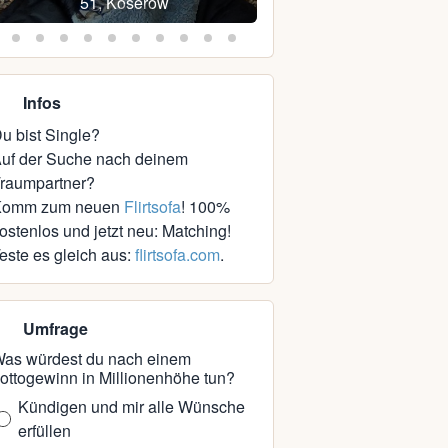
51, Koserow
47, Dümmer
Infos
u bist Single?
uf der Suche nach deinem
raumpartner?
Komm zum neuen
Flirtsofa
! 100%
ostenlos und jetzt neu: Matching!
este es gleich aus:
flirtsofa.com
.
Umfrage
as würdest du nach einem
ottogewinn in Millionenhöhe tun?
Kündigen und mir alle Wünsche
erfüllen