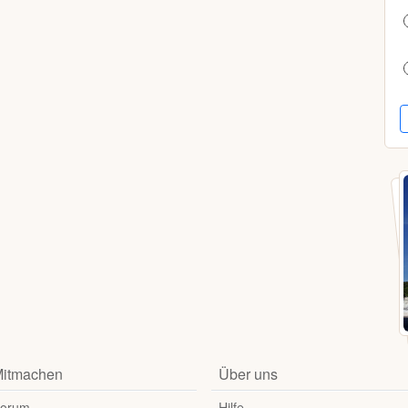
itmachen
Über uns
orum
Hilfe