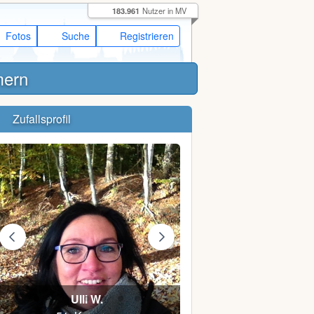
183.961
Nutzer in MV
Fotos
Suche
Registrieren
mern
Zufallsprofil
Ulli W.
MaReWi79