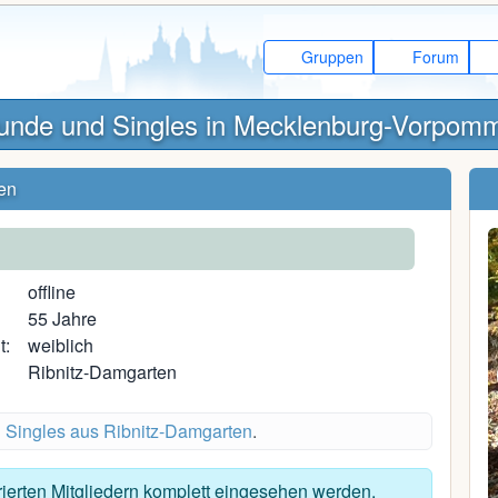
Gruppen
Forum
unde und Singles in Mecklenburg-Vorpom
ten
offline
55 Jahre
t:
weiblich
Ribnitz-Damgarten
u
Singles aus Ribnitz-Damgarten
.
Scotchsoda
trierten Mitgliedern komplett eingesehen werden.