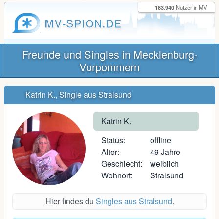
183.940
Nutzer in MV
MV-SPION.DE
Freunde und Singles in Mecklenburg-
Vorpommern
Katrin K., Single aus Stralsund
Katrin K.
Status:
offline
Alter:
49 Jahre
Geschlecht:
weiblich
Wohnort:
Stralsund
Hier findes du
Singles aus Stralsund
.