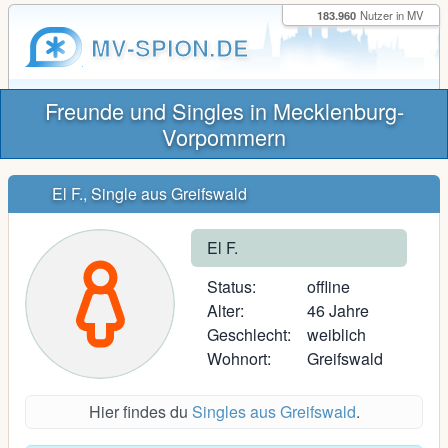
183.960
Nutzer in MV
MV-SPION.DE
Freunde und Singles in Mecklenburg-
Vorpommern
El F., Single aus Greifswald
El F.
Status:
offline
Alter:
46 Jahre
Geschlecht:
weiblich
Wohnort:
Greifswald
Hier findes du
Singles aus Greifswald
.