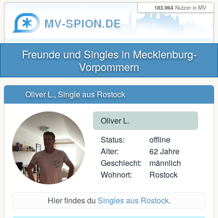
183.964
Nutzer in MV
MV-SPION.DE
Freunde und Singles in Mecklenburg-
Vorpommern
Oliver L., Single aus Rostock
Oliver L.
Status:
offline
Alter:
62 Jahre
Geschlecht:
männlich
Wohnort:
Rostock
Hier findes du
Singles aus Rostock
.