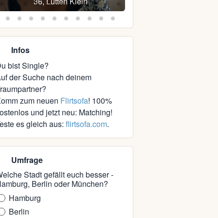
36, Lütten Klein
43, Schwerin
Infos
u bist Single?
uf der Suche nach deinem
raumpartner?
Komm zum neuen
Flirtsofa
! 100%
ostenlos und jetzt neu: Matching!
este es gleich aus:
flirtsofa.com
.
Umfrage
elche Stadt gefällt euch besser -
amburg, Berlin oder München?
Hamburg
Berlin