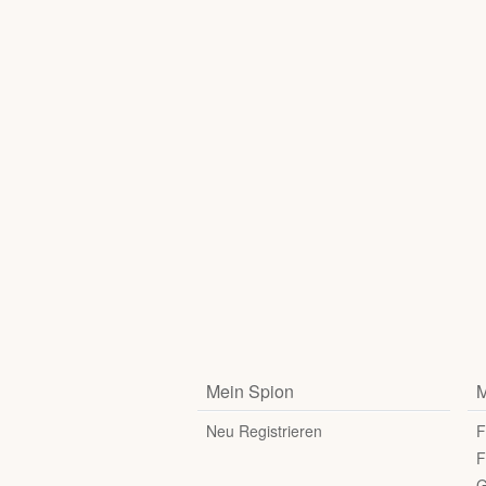
Mein Spion
M
Neu Registrieren
F
F
G