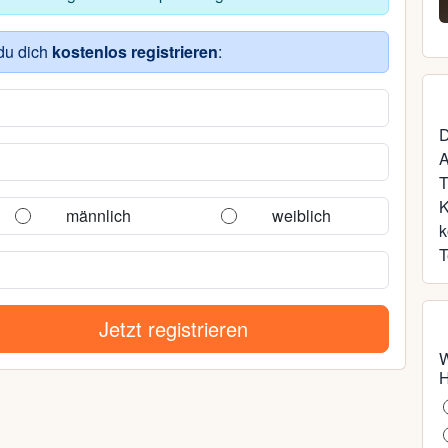
32, Rostock
du dich
kostenlos registrieren
:
D
A
T
männlich
weiblich
k
T
Jetzt registrieren
W
H