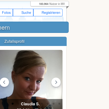
183.964
Nutzer in MV
Fotos
Suche
Registrieren
mern
Zufallsprofil
Claudia S.
David1983