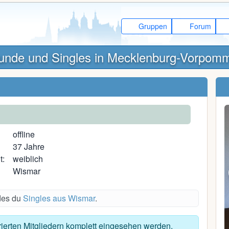
Gruppen
Forum
unde und Singles in Mecklenburg-Vorpom
offline
37 Jahre
t:
weiblich
Wismar
ndes du
Singles aus Wismar
.
Anne C.
trierten Mitgliedern komplett eingesehen werden.