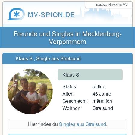
183.975
Nutzer in MV
MV-SPION.DE
Freunde und Singles in Mecklenburg-
Vorpommern
Klaus S., Single aus Stralsund
Klaus S.
Status:
offline
Alter:
46 Jahre
Geschlecht:
männlich
Wohnort:
Stralsund
Hier findes du
Singles aus Stralsund
.