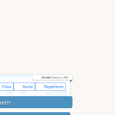
183.983
Nutzer in MV
Fotos
Suche
Registrieren
mern