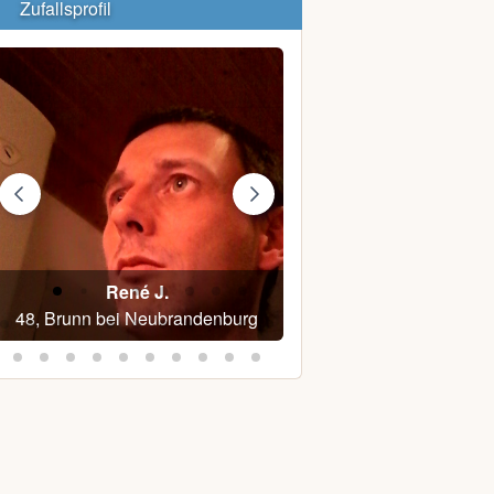
Zufallsprofil
René J.
Gabriella K.
48, Brunn bei Neubrandenburg
46, Dresden