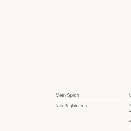
Mein Spion
M
Neu Registrieren
F
F
G
I