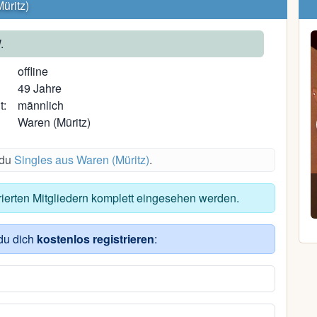
üritz)
.
offline
49 Jahre
t:
männlich
Waren (Müritz)
 du
Singles aus Waren (Müritz)
.
KeksKruemeL
trierten Mitgliedern komplett eingesehen werden.
33, Schwerin
du dich
kostenlos registrieren
: