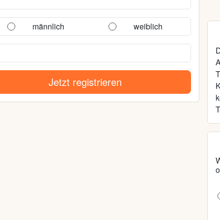
männlich
weiblich
D
A
T
Jetzt registrieren
k
T
W
o