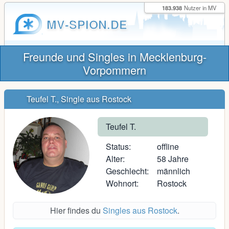
183.938
Nutzer in MV
MV-SPION.DE
Freunde und Singles in Mecklenburg-
Vorpommern
Teufel T., Single aus Rostock
Teufel T.
Status:
offline
Alter:
58 Jahre
Geschlecht:
männlich
Wohnort:
Rostock
Hier findes du
Singles aus Rostock
.