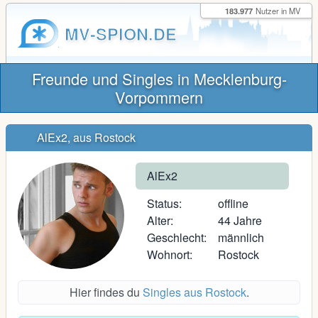
183.977
Nutzer in MV
MV-SPION.DE
Freunde und Singles in Mecklenburg-
Vorpommern
AlEx2, aus Rostock
AlEx2
Status:
offline
Alter:
44 Jahre
Geschlecht:
männlich
Wohnort:
Rostock
Hier findes du
Singles aus Rostock
.