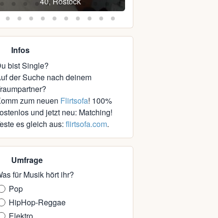
40, Rostock
35, Rostock
Infos
u bist Single?
uf der Suche nach deinem
raumpartner?
Komm zum neuen
Flirtsofa
! 100%
ostenlos und jetzt neu: Matching!
este es gleich aus:
flirtsofa.com
.
Umfrage
as für Musik hört ihr?
Pop
HipHop-Reggae
Elektro