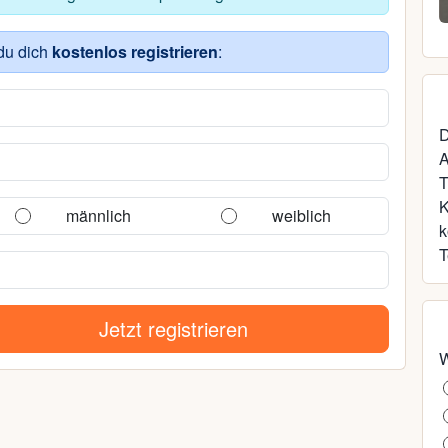
42, Graal-Müritz
du dich
kostenlos registrieren
:
D
A
T
männlich
weiblich
k
T
Jetzt registrieren
W