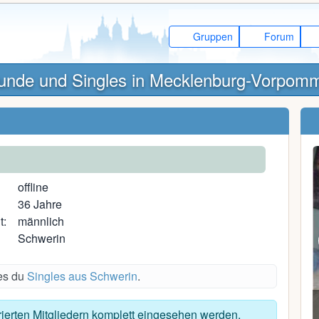
Gruppen
Forum
unde und Singles in Mecklenburg-Vorpom
offline
36 Jahre
t:
männlich
Schwerin
des du
Singles aus Schwerin
.
Tobias K.
trierten Mitgliedern komplett eingesehen werden.