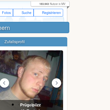
183.943
Nutzer in MV
Fotos
Suche
Registrieren
mern
Zufallsprofil
Prügelpilzz
Felix S.