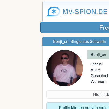
MV-SPION.DE
Fre
Benji_sn, Single aus Schwerin
Benji_sn
Status:
Alter:
Geschlech
Wohnort:
Hier fin
Profile können nur von regis