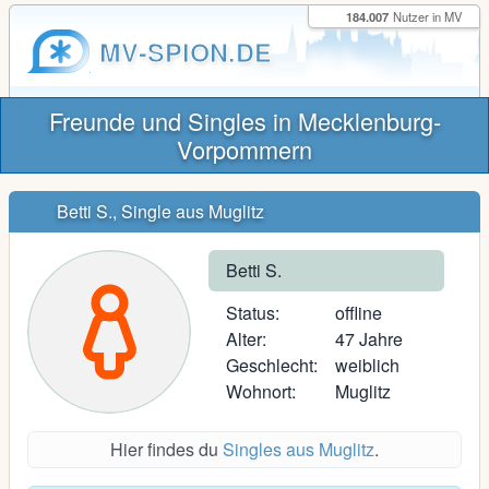
184.007
Nutzer in MV
MV-SPION.DE
Freunde und Singles in Mecklenburg-
Vorpommern
Betti S., Single aus Muglitz
Betti S.
Status:
offline
Alter:
47 Jahre
Geschlecht:
weiblich
Wohnort:
Muglitz
Hier findes du
Singles aus Muglitz
.