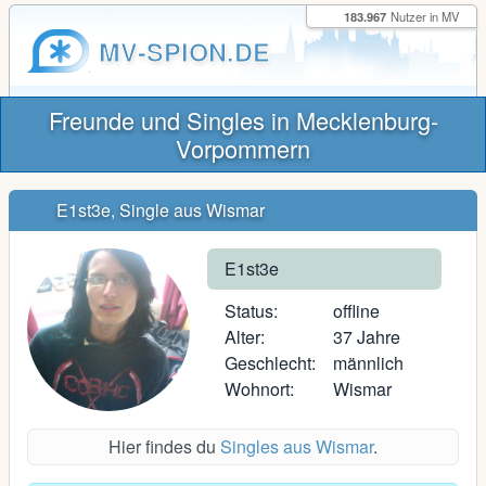
183.967
Nutzer in MV
MV-SPION.DE
Freunde und Singles in Mecklenburg-
Vorpommern
E1st3e, Single aus Wismar
E1st3e
Status:
offline
Alter:
37 Jahre
Geschlecht:
männlich
Wohnort:
Wismar
Hier findes du
Singles aus Wismar
.