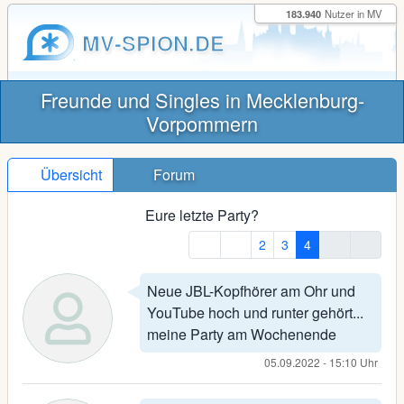
183.940
Nutzer in MV
MV-SPION.DE
Freunde und Singles in Mecklenburg-
Vorpommern
Übersicht
Forum
Eure letzte Party?
2
3
4
Neue JBL-Kopfhörer am Ohr und
YouTube hoch und runter gehört...
meine Party am Wochenende
05.09.2022 - 15:10 Uhr