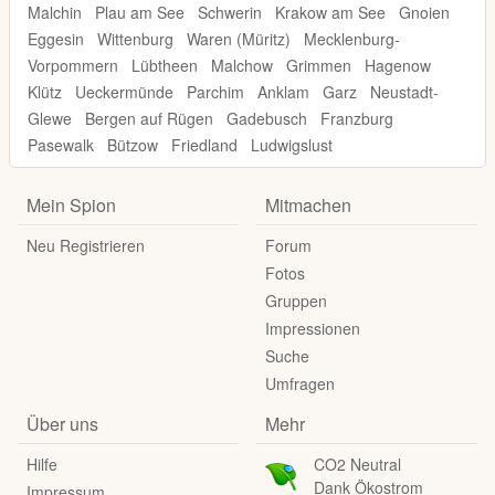
Malchin
Plau am See
Schwerin
Krakow am See
Gnoien
Eggesin
Wittenburg
Waren (Müritz)
Mecklenburg-
Vorpommern
Lübtheen
Malchow
Grimmen
Hagenow
Klütz
Ueckermünde
Parchim
Anklam
Garz
Neustadt-
Glewe
Bergen auf Rügen
Gadebusch
Franzburg
Pasewalk
Bützow
Friedland
Ludwigslust
Mein Spion
Mitmachen
Neu Registrieren
Forum
Fotos
Gruppen
Impressionen
Suche
Umfragen
Über uns
Mehr
Hilfe
CO2 Neutral
Dank Ökostrom
Impressum