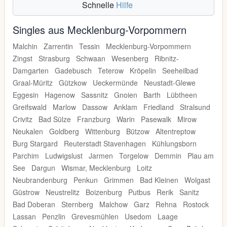
Schnelle
Hilfe
Singles aus Mecklenburg-Vorpommern
Malchin
Zarrentin
Tessin
Mecklenburg-Vorpommern
Zingst
Strasburg
Schwaan
Wesenberg
Ribnitz-
Damgarten
Gadebusch
Teterow
Kröpelin
Seeheilbad
Graal-Müritz
Gützkow
Ueckermünde
Neustadt-Glewe
Eggesin
Hagenow
Sassnitz
Gnoien
Barth
Lübtheen
Greifswald
Marlow
Dassow
Anklam
Friedland
Stralsund
Crivitz
Bad Sülze
Franzburg
Warin
Pasewalk
Mirow
Neukalen
Goldberg
Wittenburg
Bützow
Altentreptow
Burg Stargard
Reuterstadt Stavenhagen
Kühlungsborn
Parchim
Ludwigslust
Jarmen
Torgelow
Demmin
Plau am
See
Dargun
Wismar, Mecklenburg
Loitz
Neubrandenburg
Penkun
Grimmen
Bad Kleinen
Wolgast
Güstrow
Neustrelitz
Boizenburg
Putbus
Rerik
Sanitz
Bad Doberan
Sternberg
Malchow
Garz
Rehna
Rostock
Lassan
Penzlin
Grevesmühlen
Usedom
Laage