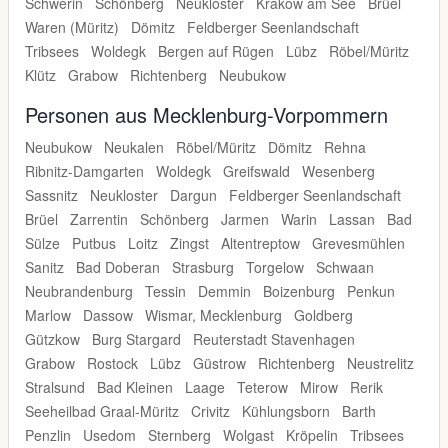
Schwerin
Schönberg
Neukloster
Krakow am See
Brüel
Waren (Müritz)
Dömitz
Feldberger Seenlandschaft
Tribsees
Woldegk
Bergen auf Rügen
Lübz
Röbel/Müritz
Klütz
Grabow
Richtenberg
Neubukow
Personen aus Mecklenburg-Vorpommern
Neubukow
Neukalen
Röbel/Müritz
Dömitz
Rehna
Ribnitz-Damgarten
Woldegk
Greifswald
Wesenberg
Sassnitz
Neukloster
Dargun
Feldberger Seenlandschaft
Brüel
Zarrentin
Schönberg
Jarmen
Warin
Lassan
Bad
Sülze
Putbus
Loitz
Zingst
Altentreptow
Grevesmühlen
Sanitz
Bad Doberan
Strasburg
Torgelow
Schwaan
Neubrandenburg
Tessin
Demmin
Boizenburg
Penkun
Marlow
Dassow
Wismar, Mecklenburg
Goldberg
Gützkow
Burg Stargard
Reuterstadt Stavenhagen
Grabow
Rostock
Lübz
Güstrow
Richtenberg
Neustrelitz
Stralsund
Bad Kleinen
Laage
Teterow
Mirow
Rerik
Seeheilbad Graal-Müritz
Crivitz
Kühlungsborn
Barth
Penzlin
Usedom
Sternberg
Wolgast
Kröpelin
Tribsees