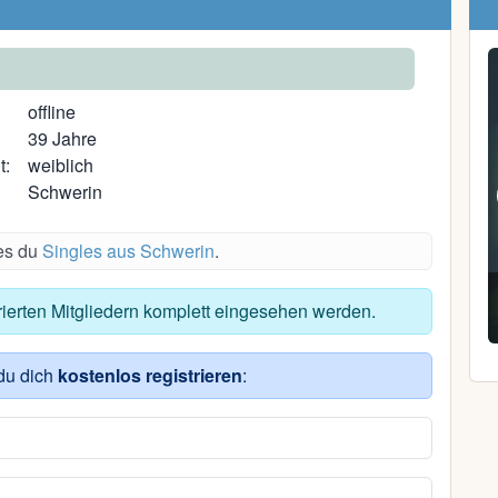
offline
39 Jahre
t:
weiblich
Schwerin
des du
Singles aus Schwerin
.
Jan philipp P.
trierten Mitgliedern komplett eingesehen werden.
38, Carlow
du dich
kostenlos registrieren
: