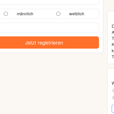
männlich
weiblich
D
A
T
Jetzt registrieren
k
T
W