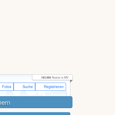
183.985
Nutzer in MV
Fotos
Suche
Registrieren
mern