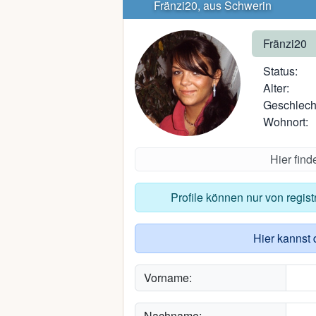
Fränzi20, aus Schwerin
Fränzi20
Status:
Alter:
Geschlech
Wohnort:
Hier fin
Profile können nur von regis
Hier kannst 
Vorname:
Nachname: