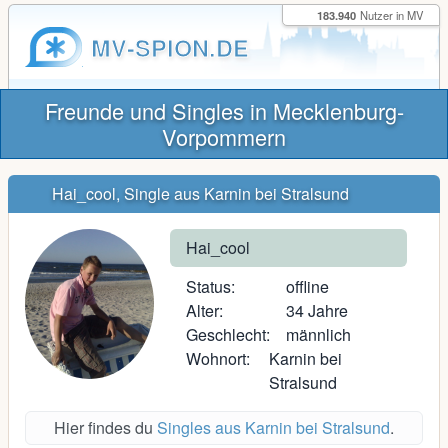
183.940
Nutzer in MV
MV-SPION.DE
Freunde und Singles in Mecklenburg-
Vorpommern
Hai_cool, Single aus Karnin bei Stralsund
Hai_cool
Status:
offline
Alter:
34 Jahre
Geschlecht:
männlich
Wohnort:
Karnin bei
Stralsund
Hier findes du
Singles aus Karnin bei Stralsund
.