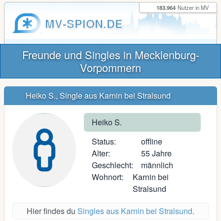
183.964
Nutzer in MV
MV-SPION.DE
Freunde und Singles in Mecklenburg-
Vorpommern
Heiko S., Single aus Karnin bei Stralsund
Heiko S.
Status:
offline
Alter:
55 Jahre
Geschlecht:
männlich
Wohnort:
Karnin bei
Stralsund
Hier findes du
Singles aus Karnin bei Stralsund
.