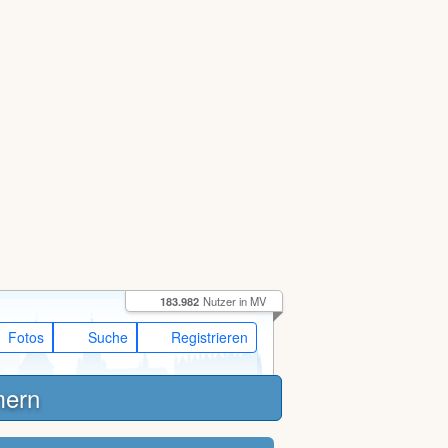
183.982
Nutzer in MV
Fotos
Suche
Registrieren
mern