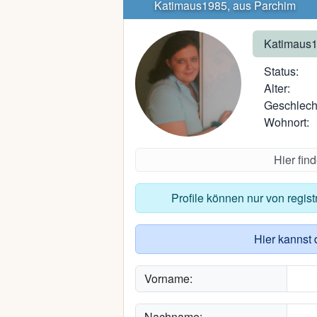
Katimaus1985, aus Parchim
Katimaus
Status:
Alter:
Geschlech
Wohnort:
Hier fin
Profile können nur von regis
Hier kannst 
Vorname:
Nachname: