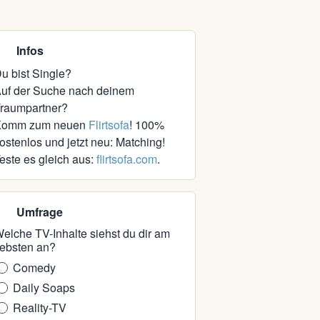
Infos
u bist Single?
uf der Suche nach deinem
raumpartner?
Komm zum neuen
Flirtsofa
! 100%
ostenlos und jetzt neu: Matching!
este es gleich aus:
flirtsofa.com
.
Umfrage
elche TV-Inhalte siehst du dir am
iebsten an?
Comedy
Daily Soaps
Reality-TV