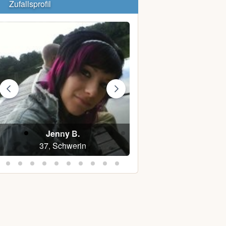
Zufallsprofil
Jenny B.
Tony K.
37, Schwerin
35, Bartow