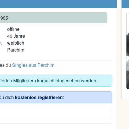
1985
offline
40 Jahre
t:
weiblich
Parchim
des du
Singles aus Parchim
.
Carolin S.
trierten Mitgliedern komplett eingesehen werden.
38, Pasewalk
du dich
kostenlos registrieren
: