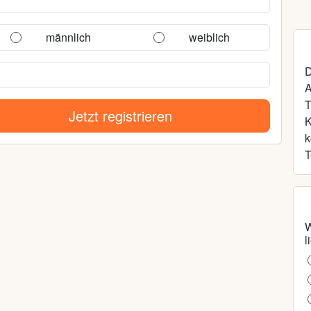
männlich
weiblich
D
A
T
Jetzt registrieren
k
T
W
l