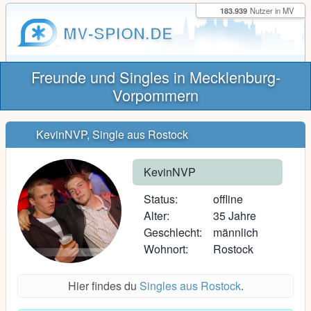
183.939
Nutzer in MV
MV-SPION.DE
Freunde und Singles in Mecklenburg-
Vorpommern
KevinNVP, Single aus Rostock
KevinNVP
Status:
offline
Alter:
35 Jahre
Geschlecht:
männlich
Wohnort:
Rostock
Hier findes du
Singles aus Rostock
.