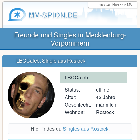
183.940
Nutzer in MV
MV-SPION.DE
Freunde und Singles in Mecklenburg-
Vorpommern
LBCCaleb, Single aus Rostock
LBCCaleb
Status:
offline
Alter:
43 Jahre
Geschlecht:
männlich
Wohnort:
Rostock
Hier findes du
Singles aus Rostock
.