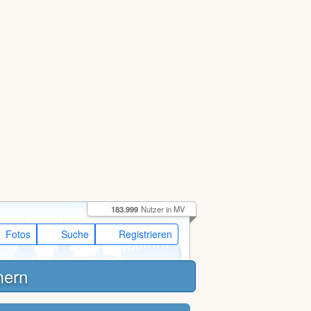
183.999
Nutzer in MV
Fotos
Suche
Registrieren
mern