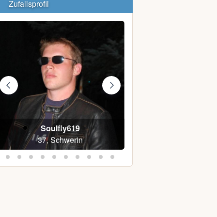
Zufallsprofil
Soulfly619
Michael S.
37, Schwerin
38, Steinhagen bei B