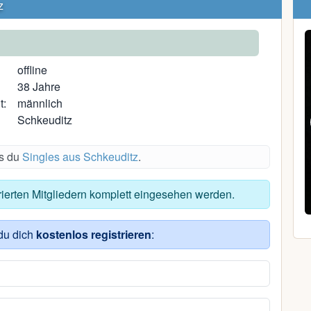
z
offline
38 Jahre
t:
männlich
Schkeuditz
es du
Singles aus Schkeuditz
.
Dennis R.
trierten Mitgliedern komplett eingesehen werden.
46, Schwerin
du dich
kostenlos registrieren
: