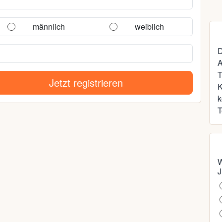
männlich
weiblich
D
A
T
Jetzt registrieren
k
T
W
J