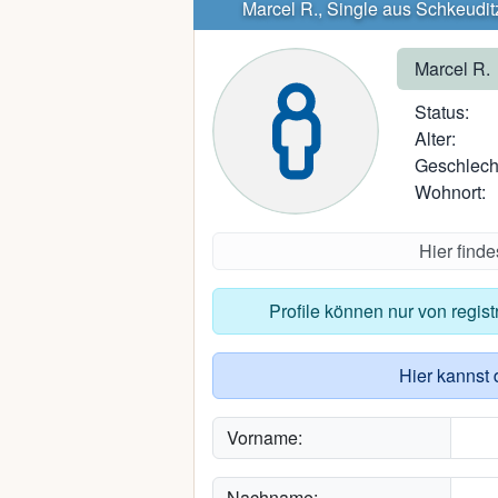
Marcel R., Single aus Schkeudit
Marcel R.
Status:
Alter:
Geschlech
Wohnort:
Hier find
Profile können nur von regis
Hier kannst 
Vorname:
Nachname: