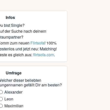
Infos
u bist Single?
uf der Suche nach deinem
raumpartner?
Komm zum neuen
Flirtsofa
! 100%
ostenlos und jetzt neu: Matching!
este es gleich aus:
flirtsofa.com
.
Umfrage
elcher dieser beliebten
ungennamen gefällt Dir am besten?
Alexander
Leon
Maximilian