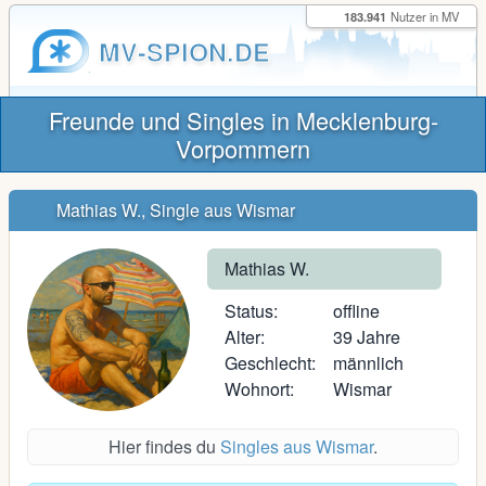
183.941
Nutzer in MV
MV-SPION.DE
Freunde und Singles in Mecklenburg-
Vorpommern
Mathias W., Single aus Wismar
Mathias W.
Status:
offline
Alter:
39 Jahre
Geschlecht:
männlich
Wohnort:
Wismar
Hier findes du
Singles aus Wismar
.