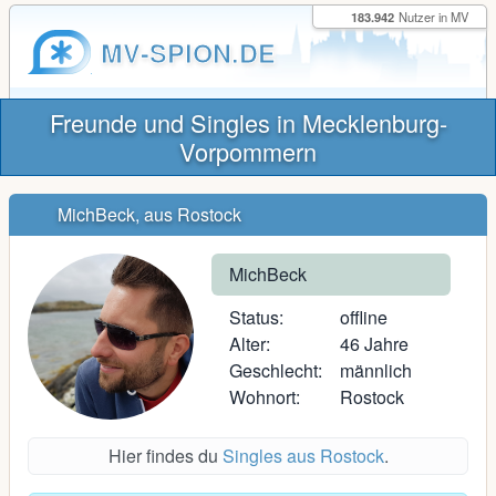
183.942
Nutzer in MV
MV-SPION.DE
Freunde und Singles in Mecklenburg-
Vorpommern
MichBeck, aus Rostock
MichBeck
Status:
offline
Alter:
46 Jahre
Geschlecht:
männlich
Wohnort:
Rostock
Hier findes du
Singles aus Rostock
.