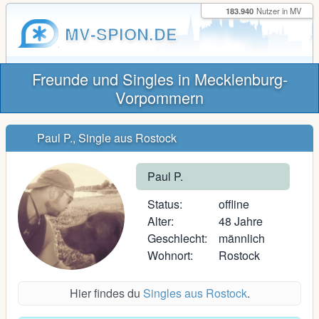
183.940
Nutzer in MV
MV-SPION.DE
Freunde und Singles in Mecklenburg-
Vorpommern
Paul P., Single aus Rostock
Paul P.
Status:
offline
Alter:
48 Jahre
Geschlecht:
männlich
Wohnort:
Rostock
Hier findes du
Singles aus Rostock
.