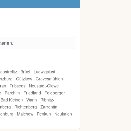
terien.
eustrelitz
Brüel
Ludwigslust
nzburg
Gützkow
Grevesmühlen
ran
Tribsees
Neustadt-Glewe
e
Parchim
Friedland
Feldberger
Bad Kleinen
Warin
Ribnitz-
rnberg
Richtenberg
Zarrentin
tenburg
Malchow
Penkun
Neukalen