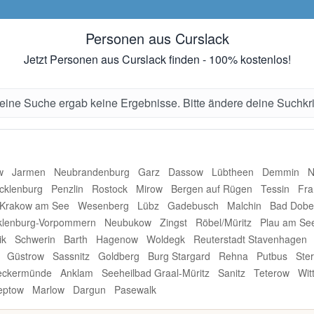
Personen aus Curslack
Jetzt Personen aus Curslack finden - 100% kostenlos!
ine Suche ergab keine Ergebnisse. Bitte ändere deine Suchkri
w
Jarmen
Neubrandenburg
Garz
Dassow
Lübtheen
Demmin
N
cklenburg
Penzlin
Rostock
Mirow
Bergen auf Rügen
Tessin
Fra
Krakow am See
Wesenberg
Lübz
Gadebusch
Malchin
Bad Dobe
lenburg-Vorpommern
Neubukow
Zingst
Röbel/Müritz
Plau am Se
ik
Schwerin
Barth
Hagenow
Woldegk
Reuterstadt Stavenhagen
Güstrow
Sassnitz
Goldberg
Burg Stargard
Rehna
Putbus
Ste
eckermünde
Anklam
Seeheilbad Graal-Müritz
Sanitz
Teterow
Wit
reptow
Marlow
Dargun
Pasewalk