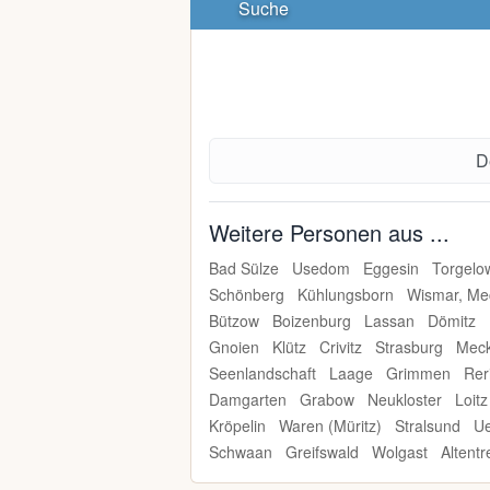
Suche
De
Weitere Personen aus ...
Bad Sülze
Usedom
Eggesin
Torgelo
Schönberg
Kühlungsborn
Wismar, Me
Bützow
Boizenburg
Lassan
Dömitz
Gnoien
Klütz
Crivitz
Strasburg
Meck
Seenlandschaft
Laage
Grimmen
Rer
Damgarten
Grabow
Neukloster
Loitz
Kröpelin
Waren (Müritz)
Stralsund
U
Schwaan
Greifswald
Wolgast
Altent