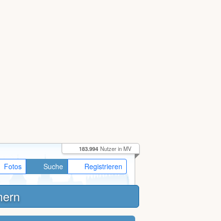
183.994
Nutzer in MV
Fotos
Suche
Registrieren
mern