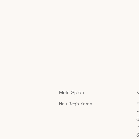
Mein Spion
M
Neu Registrieren
F
F
G
I
S