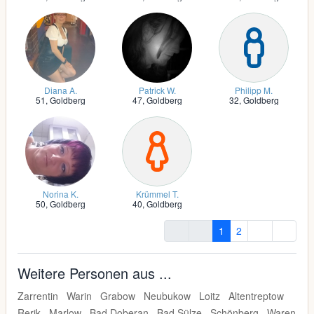
Diana A.
Patrick W.
Philipp M.
51,
Goldberg
47,
Goldberg
32,
Goldberg
Norina K.
Krümmel T.
50,
Goldberg
40,
Goldberg
1
2
Weitere Personen aus ...
Zarrentin
Warin
Grabow
Neubukow
Loitz
Altentreptow
Rerik
Marlow
Bad Doberan
Bad Sülze
Schönberg
Waren