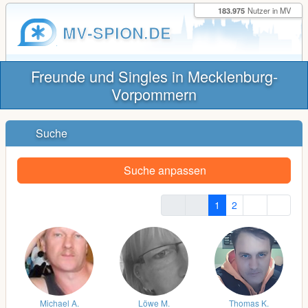
183.975
Nutzer in MV
MV-SPION.DE
Freunde und Singles in Mecklenburg-
Vorpommern
Suche
Suche anpassen
1
2
Michael A.
Löwe M.
Thomas K.