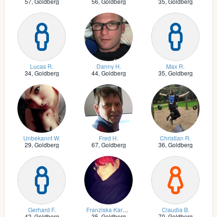
57,
Goldberg
56,
Goldberg
35,
Goldberg
Lucas R.
Danny H.
Max R.
34,
Goldberg
44,
Goldberg
35,
Goldberg
Unbekannt W.
Fred H.
Christian R.
29,
Goldberg
67,
Goldberg
36,
Goldberg
Gerhard F.
Franziska Karolin W.
Claudia B.
42,
Goldberg
35,
Goldberg
70,
Goldberg