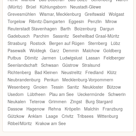
(Müritz)
Brüel
Kühlungsborn
Neustadt-Glewe
Grevesmühlen
Wismar, Mecklenburg
Greifswald
Wolgast
Torgelow
Ribnitz-Damgarten
Eggesin
Penzlin
Mirow
Reuterstadt Stavenhagen
Barth
Boizenburg
Dargun
Gadebusch
Parchim
Sassnitz
Seeheilbad Graal-Müritz
Strasburg
Rostock
Bergen auf Rügen
Sternberg
Lübz
Pasewalk
Woldegk
Garz
Demmin
Malchow
Goldberg
Putbus
Dömitz
Jarmen
Ludwigslust
Lassan
Feldberger
Seenlandschaft
Schwaan
Güstrow
Stralsund
Richtenberg
Bad Kleinen
Neustrelitz
Friedland
Klütz
Neubrandenburg
Penkun
Mecklenburg-Vorpommern
Wesenberg
Gnoien
Tessin
Sanitz
Neukloster
Bützow
Usedom
Lübtheen
Plau am See
Ueckermünde
Schwerin
Neukalen
Teterow
Grimmen
Zingst
Burg Stargard
Dassow
Hagenow
Rehna
Kröpelin
Malchin
Franzburg
Gützkow
Anklam
Laage
Crivitz
Tribsees
Wittenburg
Röbel/Müritz
Krakow am See