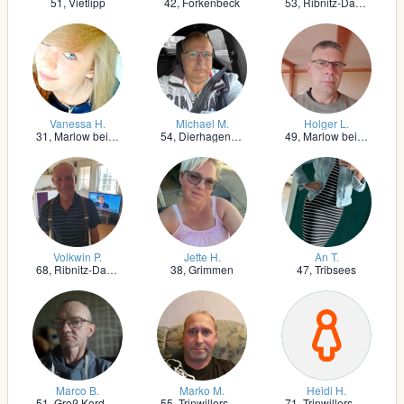
51,
Vietlipp
42,
Forkenbeck
53,
Ribnitz-Damgarten
Vanessa H.
Michael M.
Holger L.
31,
Marlow bei Ribnitz-Damgarten
54,
Dierhagen, Ostseebad
49,
Marlow bei Ribnitz-Damgarten
Volkwin P.
Jette H.
An T.
68,
Ribnitz-Damgarten
38,
Grimmen
47,
Tribsees
Marco B.
Marko M.
Heidi H.
51,
Groß Kordshagen
55,
Trinwillershagen
71,
Trinwillershagen