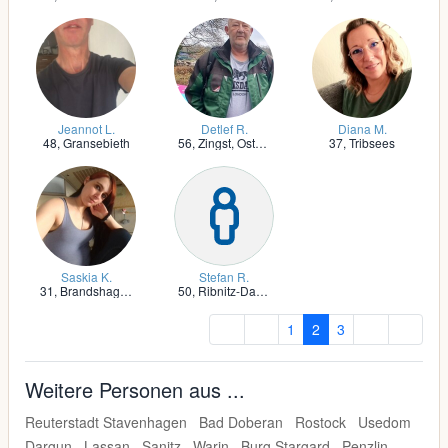
Jeannot L.
Detlef R.
Diana M.
48,
Gransebieth
56,
Zingst, Ostseebad
37,
Tribsees
Saskia K.
Stefan R.
31,
Brandshagen
50,
Ribnitz-Damgarten
1
2
3
Weitere Personen aus ...
Reuterstadt Stavenhagen
Bad Doberan
Rostock
Usedom
Dargun
Lassan
Sanitz
Warin
Burg Stargard
Penzlin