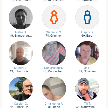
Matze B.
Waltraud G.
Happy D.
49,
Brandshagen
74,
Grimmen
60,
Barth
Mueder J.
Quatschkopf N.
Ja P.
43,
Ribnitz-Damgarten
40,
Marlow bei Ribnitz-Damgarten
49,
Grimmen
Carsten X.
Christopher A.
Till T.
62,
Ribnitz-Damgarten
36,
Barth
45,
Marlow bei Ribnitz-Damgarten