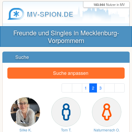
183.944
Nutzer in MV
MV-SPION.DE
Freunde und Singles in Mecklenburg-
Vorpommern
Suche
Suche anpassen
1
2
3
Silke K.
Tom T.
Naturmensch O.