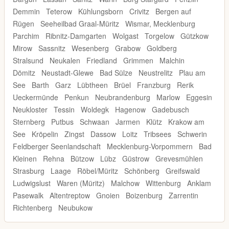
Demmin
Teterow
Kühlungsborn
Crivitz
Bergen auf
Rügen
Seeheilbad Graal-Müritz
Wismar, Mecklenburg
Parchim
Ribnitz-Damgarten
Wolgast
Torgelow
Gützkow
Mirow
Sassnitz
Wesenberg
Grabow
Goldberg
Stralsund
Neukalen
Friedland
Grimmen
Malchin
Dömitz
Neustadt-Glewe
Bad Sülze
Neustrelitz
Plau am
See
Barth
Garz
Lübtheen
Brüel
Franzburg
Rerik
Ueckermünde
Penkun
Neubrandenburg
Marlow
Eggesin
Neukloster
Tessin
Woldegk
Hagenow
Gadebusch
Sternberg
Putbus
Schwaan
Jarmen
Klütz
Krakow am
See
Kröpelin
Zingst
Dassow
Loitz
Tribsees
Schwerin
Feldberger Seenlandschaft
Mecklenburg-Vorpommern
Bad
Kleinen
Rehna
Bützow
Lübz
Güstrow
Grevesmühlen
Strasburg
Laage
Röbel/Müritz
Schönberg
Greifswald
Ludwigslust
Waren (Müritz)
Malchow
Wittenburg
Anklam
Pasewalk
Altentreptow
Gnoien
Boizenburg
Zarrentin
Richtenberg
Neubukow