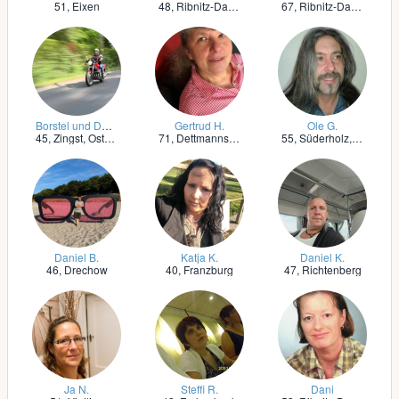
51,
Eixen
48,
Ribnitz-Damgarten
67,
Ribnitz-Damgarten
Borstel und Deine Leben lebt auf F.
Gertrud H.
Ole G.
45,
Zingst, Ostseebad
71,
Dettmannsdorf bei Bad Sülze
55,
Süderholz, Vorpommern
Daniel B.
Katja K.
Daniel K.
46,
Drechow
40,
Franzburg
47,
Richtenberg
Ja N.
Steffi R.
Dani