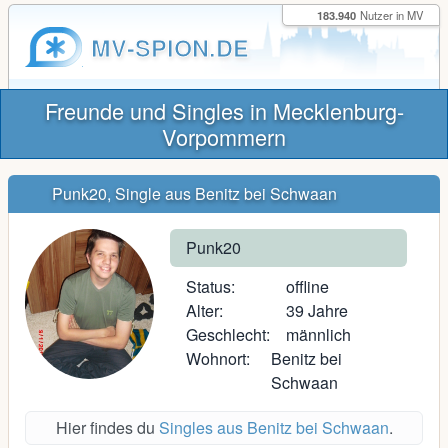
183.940
Nutzer in MV
MV-SPION.DE
Freunde und Singles in Mecklenburg-
Vorpommern
Punk20, Single aus Benitz bei Schwaan
Punk20
Status:
offline
Alter:
39 Jahre
Geschlecht:
männlich
Wohnort:
Benitz bei
Schwaan
Hier findes du
Singles aus Benitz bei Schwaan
.