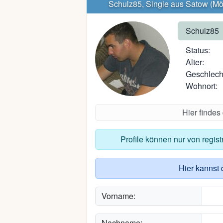
Schulz85, Single aus Satow (Mör
Schulz85
Status:
Alter:
Geschlech
Wohnort:
Hier findes
Profile können nur von regis
Hier kannst 
Vorname:
Nachname: