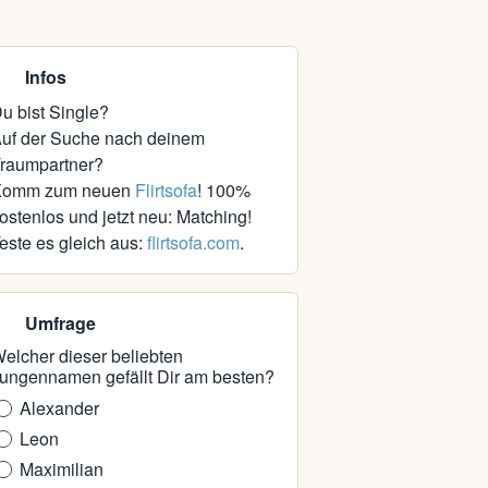
Infos
u bist Single?
uf der Suche nach deinem
raumpartner?
Komm zum neuen
Flirtsofa
! 100%
ostenlos und jetzt neu: Matching!
este es gleich aus:
flirtsofa.com
.
Umfrage
elcher dieser beliebten
ungennamen gefällt Dir am besten?
Alexander
Leon
Maximilian