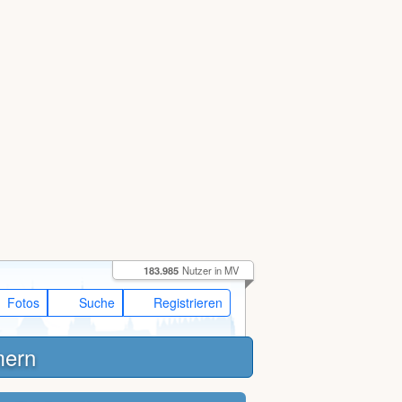
183.985
Nutzer in MV
Fotos
Suche
Registrieren
mern