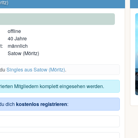
itz)
offline
40 Jahre
t:
männlich
Satow (Möritz)
 du
Singles aus Satow (Möritz)
.
Simona S.
trierten Mitgliedern komplett eingesehen werden.
42, Weitendorf bei Sternberg
du dich
kostenlos registrieren
: