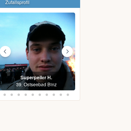
Zufallsprofil
Superpeiler H.
Vivian B.
39, Ostseebad Binz
48, Laage