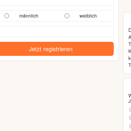
männlich
weiblich
D
A
T
Jetzt registrieren
k
T
W
J