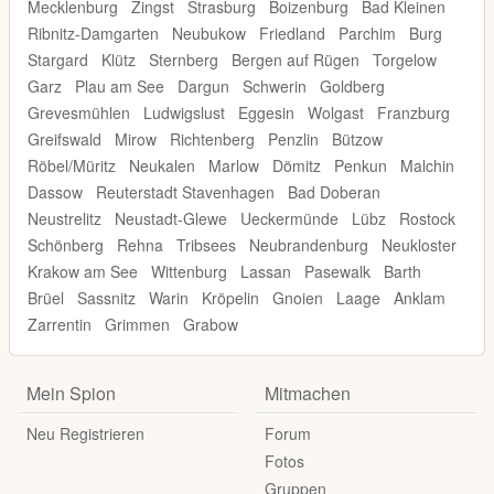
Mecklenburg
Zingst
Strasburg
Boizenburg
Bad Kleinen
Ribnitz-Damgarten
Neubukow
Friedland
Parchim
Burg
Stargard
Klütz
Sternberg
Bergen auf Rügen
Torgelow
Garz
Plau am See
Dargun
Schwerin
Goldberg
Grevesmühlen
Ludwigslust
Eggesin
Wolgast
Franzburg
Greifswald
Mirow
Richtenberg
Penzlin
Bützow
Röbel/Müritz
Neukalen
Marlow
Dömitz
Penkun
Malchin
Dassow
Reuterstadt Stavenhagen
Bad Doberan
Neustrelitz
Neustadt-Glewe
Ueckermünde
Lübz
Rostock
Schönberg
Rehna
Tribsees
Neubrandenburg
Neukloster
Krakow am See
Wittenburg
Lassan
Pasewalk
Barth
Brüel
Sassnitz
Warin
Kröpelin
Gnoien
Laage
Anklam
Zarrentin
Grimmen
Grabow
Mein Spion
Mitmachen
Neu Registrieren
Forum
Fotos
Gruppen