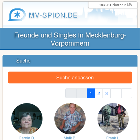
183.961
Nutzer in MV
MV-SPION.DE
Freunde und Singles in Mecklenburg-
Vorpommern
Suche
Suche anpassen
1
2
3
Carola D.
Maik B.
Frank L.