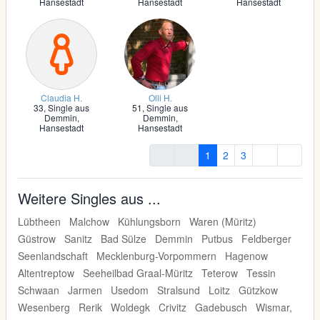
Hansestadt
Hansestadt
Hansestadt
Claudia H.
Olli H.
33,
Single aus
51,
Single aus
Demmin,
Demmin,
Hansestadt
Hansestadt
1
2
3
Weitere Singles aus ...
Lübtheen
Malchow
Kühlungsborn
Waren (Müritz)
Güstrow
Sanitz
Bad Sülze
Demmin
Putbus
Feldberger
Seenlandschaft
Mecklenburg-Vorpommern
Hagenow
Altentreptow
Seeheilbad Graal-Müritz
Teterow
Tessin
Schwaan
Jarmen
Usedom
Stralsund
Loitz
Gützkow
Wesenberg
Rerik
Woldegk
Crivitz
Gadebusch
Wismar,