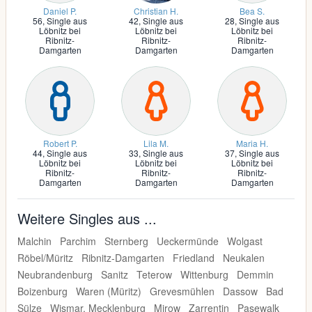
Daniel P.
Christian H.
Bea S.
56,
Single aus
42,
Single aus
28,
Single aus
Löbnitz bei
Löbnitz bei
Löbnitz bei
Ribnitz-
Ribnitz-
Ribnitz-
Damgarten
Damgarten
Damgarten
Robert P.
Lila M.
Maria H.
44,
Single aus
33,
Single aus
37,
Single aus
Löbnitz bei
Löbnitz bei
Löbnitz bei
Ribnitz-
Ribnitz-
Ribnitz-
Damgarten
Damgarten
Damgarten
Weitere Singles aus ...
Malchin
Parchim
Sternberg
Ueckermünde
Wolgast
Röbel/Müritz
Ribnitz-Damgarten
Friedland
Neukalen
Neubrandenburg
Sanitz
Teterow
Wittenburg
Demmin
Boizenburg
Waren (Müritz)
Grevesmühlen
Dassow
Bad
Sülze
Wismar, Mecklenburg
Mirow
Zarrentin
Pasewalk