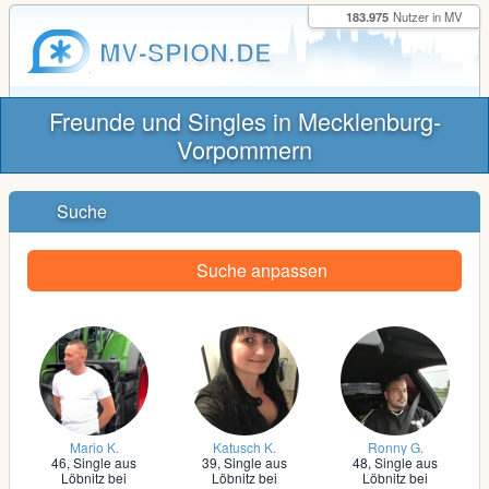
183.975
Nutzer in MV
MV-SPION.DE
Freunde und Singles in Mecklenburg-
Vorpommern
Suche
Suche anpassen
Mario K.
Katusch K.
Ronny G.
46,
Single aus
39,
Single aus
48,
Single aus
Löbnitz bei
Löbnitz bei
Löbnitz bei