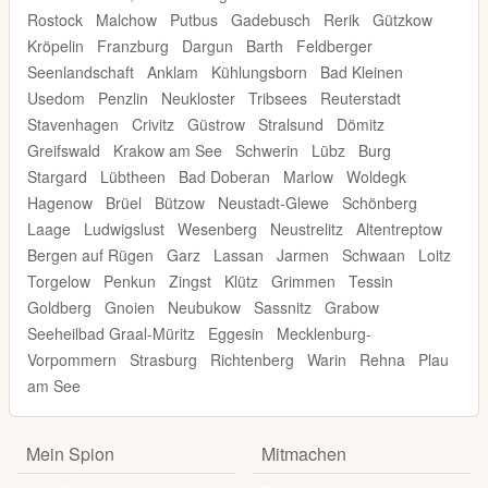
Rostock
Malchow
Putbus
Gadebusch
Rerik
Gützkow
Kröpelin
Franzburg
Dargun
Barth
Feldberger
Seenlandschaft
Anklam
Kühlungsborn
Bad Kleinen
Usedom
Penzlin
Neukloster
Tribsees
Reuterstadt
Stavenhagen
Crivitz
Güstrow
Stralsund
Dömitz
Greifswald
Krakow am See
Schwerin
Lübz
Burg
Stargard
Lübtheen
Bad Doberan
Marlow
Woldegk
Hagenow
Brüel
Bützow
Neustadt-Glewe
Schönberg
Laage
Ludwigslust
Wesenberg
Neustrelitz
Altentreptow
Bergen auf Rügen
Garz
Lassan
Jarmen
Schwaan
Loitz
Torgelow
Penkun
Zingst
Klütz
Grimmen
Tessin
Goldberg
Gnoien
Neubukow
Sassnitz
Grabow
Seeheilbad Graal-Müritz
Eggesin
Mecklenburg-
Vorpommern
Strasburg
Richtenberg
Warin
Rehna
Plau
am See
Mein Spion
Mitmachen