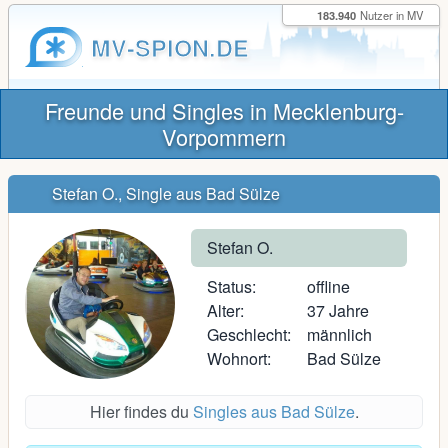
183.940
Nutzer in MV
MV-SPION.DE
Freunde und Singles in Mecklenburg-
Vorpommern
Stefan O., Single aus Bad Sülze
Stefan O.
Status:
offline
Alter:
37 Jahre
Geschlecht:
männlich
Wohnort:
Bad Sülze
Hier findes du
Singles aus Bad Sülze
.