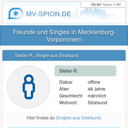
183.981
Nutzer in MV
MV-SPION.DE
Freunde und Singles in Mecklenburg-
Vorpommern
Stefan R., Single aus Stralsund
Stefan R.
Status:
offline
Alter:
48 Jahre
Geschlecht:
männlich
Wohnort:
Stralsund
Hier findes du
Singles aus Stralsund
.