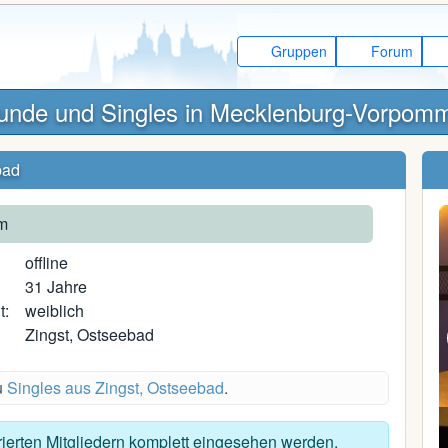
Gruppen
Forum
unde und Singles in Mecklenburg-Vorpom
bad
m
offline
31 Jahre
t:
weiblich
Zingst, Ostseebad
u
Singles aus Zingst, Ostseebad
.
Happyday
trierten Mitgliedern komplett eingesehen werden.