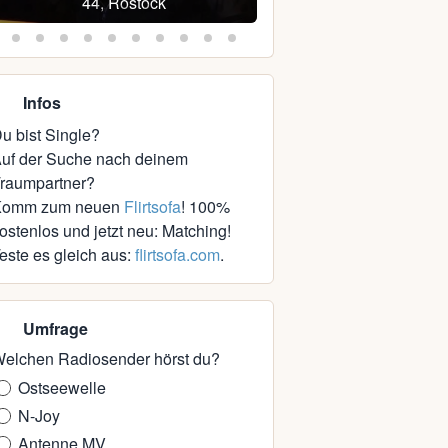
44, Rostock
33, Blowatz
Infos
u bist Single?
uf der Suche nach deinem
raumpartner?
Komm zum neuen
Flirtsofa
! 100%
ostenlos und jetzt neu: Matching!
este es gleich aus:
flirtsofa.com
.
Umfrage
elchen Radiosender hörst du?
Ostseewelle
N-Joy
Antenne MV