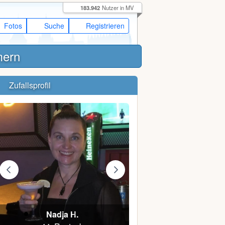
183.942
Nutzer in MV
Fotos
Suche
Registrieren
mern
Zufallsprofil
Nadja H.
Jasmin M.