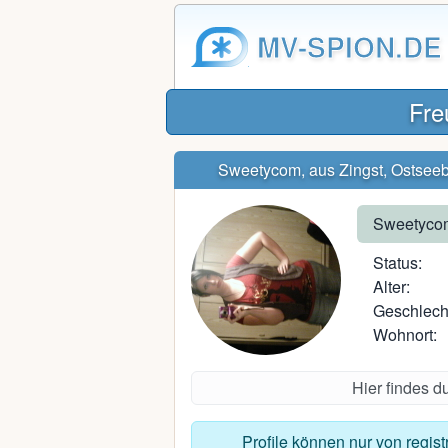
MV-SPION.DE
Fre
Sweetycom, aus Zingst, Ostsee
Sweetyco
Status:
Alter:
Geschlech
Wohnort:
Hier findes d
Profile können nur von regis