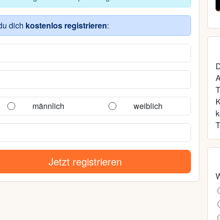
65, Rostock
du dich
kostenlos registrieren
:
D
A
T
männlich
weiblich
k
T
Jetzt registrieren
W