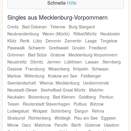
Schnelle
Hilfe
Singles aus Mecklenburg-Vorpommern
Crivitz
Bad Doberan
Teterow
Burg Stargard
Neubrandenburg
Waren (Müritz)
Röbel/Müritz
Neukloster
Klütz
Rerik
Lübz
Demmin
Zarrentin
Laage
Torgelow
Pasewalk
Schwerin
Greifswald
Gnoien
Friedland
Grimmen
Bad Sülze
Grabow
Mecklenburg-Vorpommern
Neustrelitz
Dömitz
Jarmen
Lübtheen
Lassan
Sternberg
Dassow
Franzburg
Wesenberg
Kröpelin
Schwaan
Marlow
Wittenburg
Krakow am See
Feldberger
Seenlandschaft
Wismar, Mecklenburg
Ueckermünde
Neustadt-Glewe
Seeheilbad Graal-Müritz
Malchin
Neukalen
Boizenburg
Bad Kleinen
Goldberg
Penkun
Tessin
Reuterstadt Stavenhagen
Putbus
Bützow
Ludwigslust
Wolgast
Schönberg
Dargun
Rehna
Stralsund
Richtenberg
Woldegk
Plau am See
Eggesin
Mirow
Garz
Malchow
Penzlin
Barth
Güstrow
Usedom