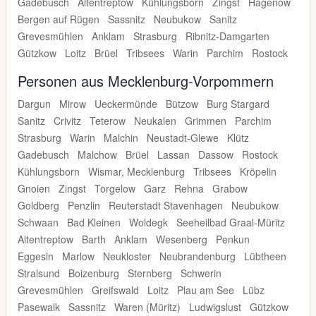
Gadebusch
Altentreptow
Kühlungsborn
Zingst
Hagenow
Bergen auf Rügen
Sassnitz
Neubukow
Sanitz
Grevesmühlen
Anklam
Strasburg
Ribnitz-Damgarten
Gützkow
Loitz
Brüel
Tribsees
Warin
Parchim
Rostock
Personen aus Mecklenburg-Vorpommern
Dargun
Mirow
Ueckermünde
Bützow
Burg Stargard
Sanitz
Crivitz
Teterow
Neukalen
Grimmen
Parchim
Strasburg
Warin
Malchin
Neustadt-Glewe
Klütz
Gadebusch
Malchow
Brüel
Lassan
Dassow
Rostock
Kühlungsborn
Wismar, Mecklenburg
Tribsees
Kröpelin
Gnoien
Zingst
Torgelow
Garz
Rehna
Grabow
Goldberg
Penzlin
Reuterstadt Stavenhagen
Neubukow
Schwaan
Bad Kleinen
Woldegk
Seeheilbad Graal-Müritz
Altentreptow
Barth
Anklam
Wesenberg
Penkun
Eggesin
Marlow
Neukloster
Neubrandenburg
Lübtheen
Stralsund
Boizenburg
Sternberg
Schwerin
Grevesmühlen
Greifswald
Loitz
Plau am See
Lübz
Pasewalk
Sassnitz
Waren (Müritz)
Ludwigslust
Gützkow