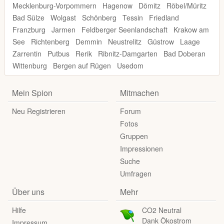
Mecklenburg-Vorpommern
Hagenow
Dömitz
Röbel/Müritz
Bad Sülze
Wolgast
Schönberg
Tessin
Friedland
Franzburg
Jarmen
Feldberger Seenlandschaft
Krakow am
See
Richtenberg
Demmin
Neustrelitz
Güstrow
Laage
Zarrentin
Putbus
Rerik
Ribnitz-Damgarten
Bad Doberan
Wittenburg
Bergen auf Rügen
Usedom
Mein Spion
Mitmachen
Neu Registrieren
Forum
Fotos
Gruppen
Impressionen
Suche
Umfragen
Über uns
Mehr
Hilfe
CO2 Neutral
Dank Ökostrom
Impressum