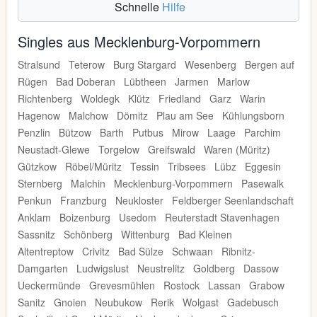
Schnelle
Hilfe
Singles aus Mecklenburg-Vorpommern
Stralsund
Teterow
Burg Stargard
Wesenberg
Bergen auf
Rügen
Bad Doberan
Lübtheen
Jarmen
Marlow
Richtenberg
Woldegk
Klütz
Friedland
Garz
Warin
Hagenow
Malchow
Dömitz
Plau am See
Kühlungsborn
Penzlin
Bützow
Barth
Putbus
Mirow
Laage
Parchim
Neustadt-Glewe
Torgelow
Greifswald
Waren (Müritz)
Gützkow
Röbel/Müritz
Tessin
Tribsees
Lübz
Eggesin
Sternberg
Malchin
Mecklenburg-Vorpommern
Pasewalk
Penkun
Franzburg
Neukloster
Feldberger Seenlandschaft
Anklam
Boizenburg
Usedom
Reuterstadt Stavenhagen
Sassnitz
Schönberg
Wittenburg
Bad Kleinen
Altentreptow
Crivitz
Bad Sülze
Schwaan
Ribnitz-
Damgarten
Ludwigslust
Neustrelitz
Goldberg
Dassow
Ueckermünde
Grevesmühlen
Rostock
Lassan
Grabow
Sanitz
Gnoien
Neubukow
Rerik
Wolgast
Gadebusch