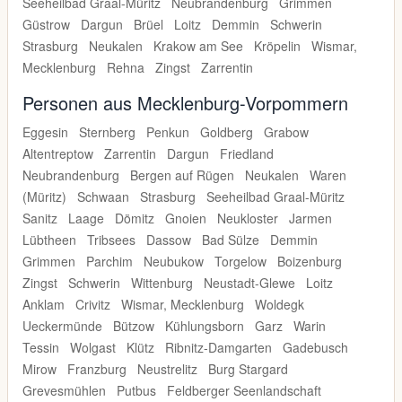
Seeheilbad Graal-Müritz
Neubrandenburg
Grimmen
Güstrow
Dargun
Brüel
Loitz
Demmin
Schwerin
Strasburg
Neukalen
Krakow am See
Kröpelin
Wismar,
Mecklenburg
Rehna
Zingst
Zarrentin
Personen aus Mecklenburg-Vorpommern
Eggesin
Sternberg
Penkun
Goldberg
Grabow
Altentreptow
Zarrentin
Dargun
Friedland
Neubrandenburg
Bergen auf Rügen
Neukalen
Waren
(Müritz)
Schwaan
Strasburg
Seeheilbad Graal-Müritz
Sanitz
Laage
Dömitz
Gnoien
Neukloster
Jarmen
Lübtheen
Tribsees
Dassow
Bad Sülze
Demmin
Grimmen
Parchim
Neubukow
Torgelow
Boizenburg
Zingst
Schwerin
Wittenburg
Neustadt-Glewe
Loitz
Anklam
Crivitz
Wismar, Mecklenburg
Woldegk
Ueckermünde
Bützow
Kühlungsborn
Garz
Warin
Tessin
Wolgast
Klütz
Ribnitz-Damgarten
Gadebusch
Mirow
Franzburg
Neustrelitz
Burg Stargard
Grevesmühlen
Putbus
Feldberger Seenlandschaft