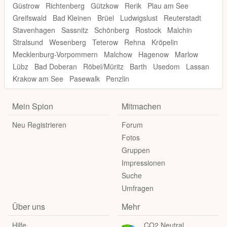
Güstrow
Richtenberg
Gützkow
Rerik
Plau am See
Greifswald
Bad Kleinen
Brüel
Ludwigslust
Reuterstadt
Stavenhagen
Sassnitz
Schönberg
Rostock
Malchin
Stralsund
Wesenberg
Teterow
Rehna
Kröpelin
Mecklenburg-Vorpommern
Malchow
Hagenow
Marlow
Lübz
Bad Doberan
Röbel/Müritz
Barth
Usedom
Lassan
Krakow am See
Pasewalk
Penzlin
Mein Spion
Mitmachen
Neu Registrieren
Forum
Fotos
Gruppen
Impressionen
Suche
Umfragen
Über uns
Mehr
Hilfe
CO2 Neutral