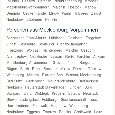
(Müritz)
Dassow
Parchim
Neubrandenburg
Kröpelin
Mecklenburg-Vorpommern
Malchin
Rostock
Marlow
Demmin
Ueckermünde
Mirow
Warin
Tribsees
Zingst
Neubukow
Lübtheen
Penzlin
Personen aus Mecklenburg-Vorpommern
Seeheilbad Graal-Müritz
Lübtheen
Goldberg
Torgelow
Zingst
Strasburg
Stralsund
Ribnitz-Damgarten
Franzburg
Wolgast
Richtenberg
Malchin
Usedom
Altentreptow
Neukloster
Lassan
Rerik
Parchim
Anklam
Mecklenburg-Vorpommern
Grevesmühlen
Bergen auf
Rügen
Barth
Brüel
Sassnitz
Mirow
Dömitz
Güstrow
Wittenburg
Marlow
Plau am See
Wismar, Mecklenburg
Bad Sülze
Gadebusch
Neubrandenburg
Bad Kleinen
Neukalen
Reuterstadt Stavenhagen
Gnoien
Burg
Stargard
Garz
Woldegk
Kröpelin
Bützow
Neustadt-
Glewe
Ludwigslust
Feldberger Seenlandschaft
Tessin
Ueckermünde
Pasewalk
Hagenow
Wesenberg
Neubukow
Eggesin
Teterow
Penzlin
Greifswald
Loitz