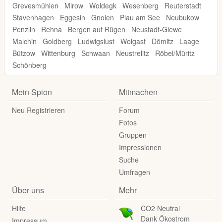
Grevesmühlen
Mirow
Woldegk
Wesenberg
Reuterstadt
Stavenhagen
Eggesin
Gnoien
Plau am See
Neubukow
Penzlin
Rehna
Bergen auf Rügen
Neustadt-Glewe
Malchin
Goldberg
Ludwigslust
Wolgast
Dömitz
Laage
Bützow
Wittenburg
Schwaan
Neustrelitz
Röbel/Müritz
Schönberg
Mein Spion
Mitmachen
Neu Registrieren
Forum
Fotos
Gruppen
Impressionen
Suche
Umfragen
Über uns
Mehr
Hilfe
CO2 Neutral
Dank Ökostrom
Impressum