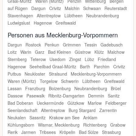
Graal-Müritz
Waren (Müritz)
Penzlin
Wittenburg
Bergen
auf Rügen
Dargun
Crivitz
Malchin
Schwaan
Reuterstadt
Stavenhagen
Altentreptow
Lübtheen
Neubrandenburg
Ludwigslust
Hagenow
Greifswald
Personen aus Mecklenburg-Vorpommern
Dargun
Rostock
Penkun
Grimmen
Tessin
Gadebusch
Loitz
Warin
Garz
Bad Kleinen
Güstrow
Klütz
Malchow
Sternberg
Teterow
Usedom
Zingst
Lübz
Friedland
Hagenow
Seeheilbad Graal-Müritz
Barth
Parchim
Crivitz
Putbus
Neukloster
Stralsund
Mecklenburg-Vorpommern
Waren (Müritz)
Torgelow
Schwerin
Lübtheen
Greifswald
Lassan
Franzburg
Boizenburg
Neubrandenburg
Brüel
Dassow
Pasewalk
Ribnitz-Damgarten
Demmin
Sanitz
Bad Doberan
Ueckermünde
Gützkow
Marlow
Feldberger
Seenlandschaft
Altentreptow
Burg Stargard
Zarrentin
Neukalen
Sassnitz
Krakow am See
Anklam
Kühlungsborn
Wismar, Mecklenburg
Richtenberg
Grabow
Rerik
Jarmen
Tribsees
Kröpelin
Bad Sülze
Strasburg