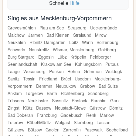
Schnelle
Hilfe
Singles aus Mecklenburg-Vorpommern
Grevesmühlen
Plau am See
Strasburg
Ueckermünde
Malchow
Jarmen
Bad Kleinen
Stralsund
Mirow
Neukalen
Ribnitz-Damgarten
Loitz
Warin
Boizenburg
Schwerin
Neustrelitz
Wismar, Mecklenburg
Goldberg
Burg Stargard
Eggesin
Lübz
Kröpelin
Feldberger
Seenlandschaft
Krakow am See
Kühlungsborn
Putbus
Laage
Wesenberg
Penkun
Rehna
Grimmen
Woldegk
Sanitz
Tessin
Friedland
Brüel
Usedom
Mecklenburg-
Vorpommern
Demmin
Neubukow
Grabow
Bad Sülze
Anklam
Torgelow
Barth
Richtenberg
Schönberg
Tribsees
Neukloster
Sassnitz
Rostock
Parchim
Garz
Zingst
Klütz
Dassow
Neustadt-Glewe
Güstrow
Dömitz
Bad Doberan
Franzburg
Gadebusch
Rerik
Marlow
Teterow
Röbel/Müritz
Wolgast
Sternberg
Lassan
Gützkow
Bützow
Gnoien
Zarrentin
Pasewalk
Seeheilbad