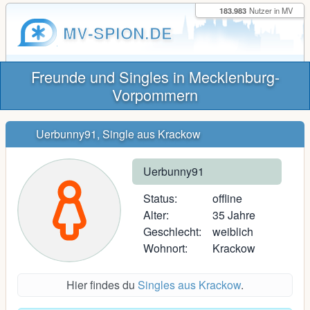
183.983
Nutzer in MV
MV-SPION.DE
Freunde und Singles in Mecklenburg-
Vorpommern
Uerbunny91, Single aus Krackow
Uerbunny91
Status:
offline
Alter:
35 Jahre
Geschlecht:
weiblich
Wohnort:
Krackow
Hier findes du
Singles aus Krackow
.