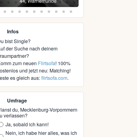
44, Warnemünde
40, Schwerin
Infos
u bist Single?
uf der Suche nach deinem
raumpartner?
Komm zum neuen
Flirtsofa
! 100%
ostenlos und jetzt neu: Matching!
este es gleich aus:
flirtsofa.com
.
Umfrage
lanst du, Mecklenburg-Vorpommern
u verlassen?
Ja, sobald ich kann!
Nein, ich habe hier alles, was ich