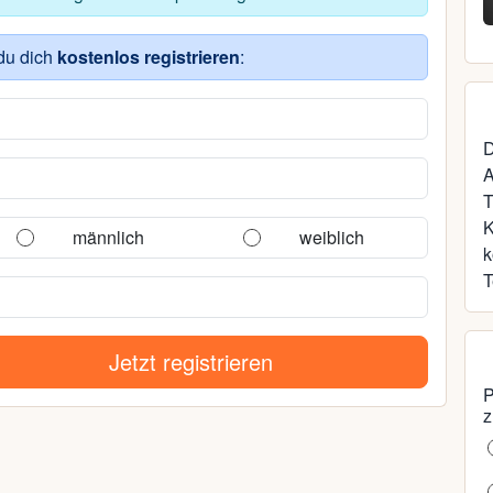
41, Graal-Müritz
du dich
kostenlos registrieren
:
D
A
T
männlich
weiblich
k
T
Jetzt registrieren
P
z