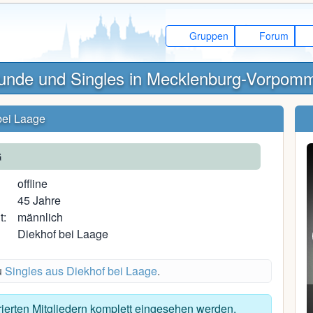
Gruppen
Forum
unde und Singles in Mecklenburg-Vorpom
bei Laage
G
offline
45 Jahre
t:
männlich
Diekhof bei Laage
u
Singles aus Diekhof bei Laage
.
Conshita
trierten Mitgliedern komplett eingesehen werden.