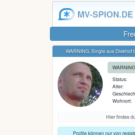
MV-SPION.DE
Fre
WARNING, Single aus Diekhof 
WARNIN
Status:
Alter:
Geschlech
Wohnort:
Hier findes d
Profile können nur von regis