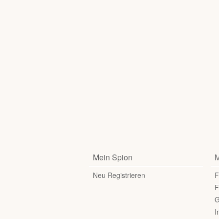
Mein Spion
M
Neu Registrieren
F
F
G
I