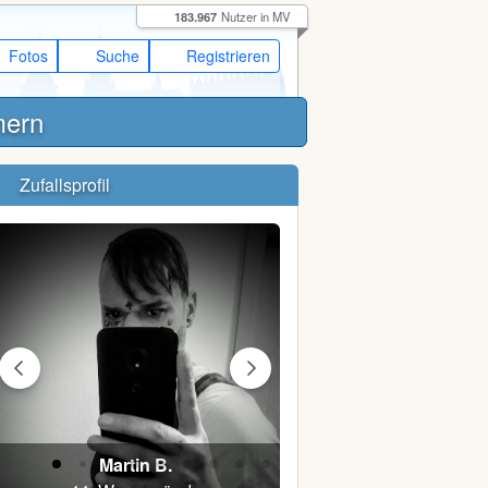
183.967
Nutzer in MV
Fotos
Suche
Registrieren
mern
Zufallsprofil
Martin B.
Jenne J.