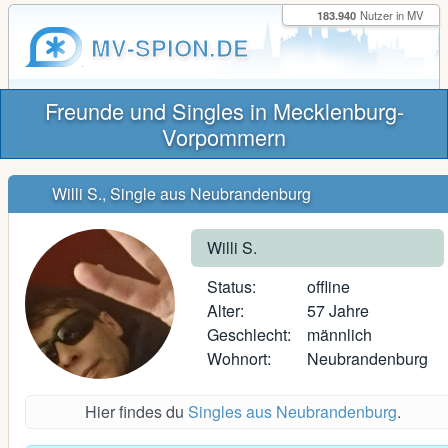
183.940
Nutzer in MV
MV-SPION.DE
Freunde und Singles in Mecklenburg-
Vorpommern
Willi S., Single aus Neubrandenburg
Willi S.
Status:
offline
Alter:
57 Jahre
Geschlecht:
männlich
Wohnort:
Neubrandenburg
Hier findes du
Singles aus Neubrandenburg
.