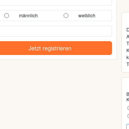
männlich
weiblich
D
A
T
Jetzt registrieren
k
T
B
K