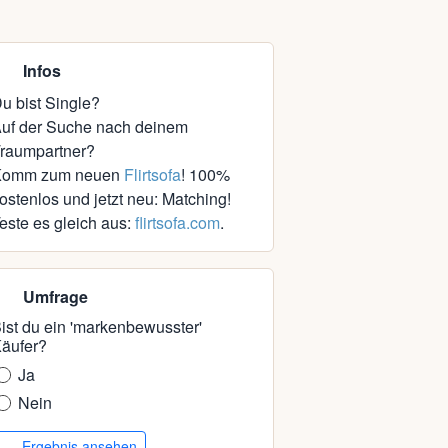
Infos
u bist Single?
uf der Suche nach deinem
raumpartner?
Komm zum neuen
Flirtsofa
! 100%
ostenlos und jetzt neu: Matching!
este es gleich aus:
flirtsofa.com
.
Umfrage
ist du ein 'markenbewusster'
äufer?
Ja
Nein
Ergebnis ansehen