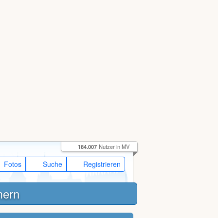
184.007
Nutzer in MV
Fotos
Suche
Registrieren
mern