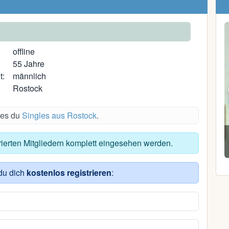
offline
55 Jahre
t:
männlich
Rostock
des du
Singles aus Rostock
.
Heike D.
trierten Mitgliedern komplett eingesehen werden.
49, Sassnitz
du dich
kostenlos registrieren
: