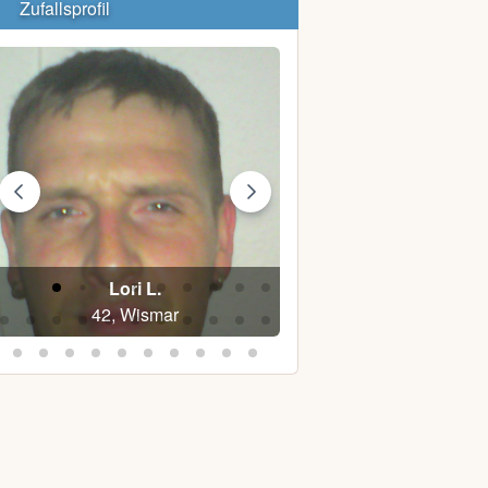
Zufallsprofil
Lori L.
Ilse B.
42, Wismar
37, Wismar