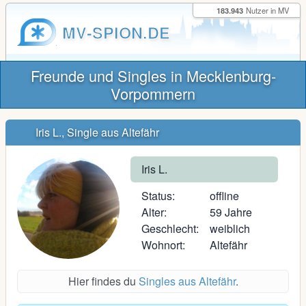
183.943
Nutzer in MV
MV-SPION.DE
Freunde und Singles in Mecklenburg-
Vorpommern
Iris L., Single aus Altefähr
Iris L.
Status:
offline
Alter:
59 Jahre
Geschlecht:
weiblich
Wohnort:
Altefähr
Hier findes du
Singles aus Altefähr
.